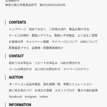
古物商許可
神奈川県公安委員会許可 第452500022094号
CONTENTS
トップページ
初めての方へ
ご利用の流れ
商品お預け方法
サービス利用料
取扱いアイテム
取扱い不可商品
よくあるご質問
お客様の声
キャンペーン情報
マイページについて
LINEについて
買取査定プラス
企業様・買取業者様向け
CONTACT
初めてのお申込み
リピートお申込み
LINEお問合わせ
メールお問合わせ
法人向けお問合わせ
マイページログイン
AUCTION
オークション出品中商品
落札実績一覧
受取シミュレーション
高く売る為のコツ
お役立ち情報
スタッフブログ
驚きの落札結果
facebook
Instgram
twitter
INFORMATION