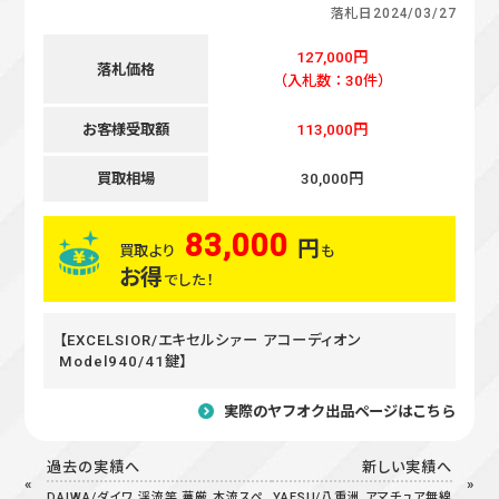
落札日
2024/03/27
127,000円
落札価格
（入札数：30件）
お客様受取額
113,000円
買取相場
30,000円
83,000
円
買取より
も
お得
でした！
【EXCELSIOR/エキセルシァー アコーディオン
Model940/41鍵】
実際のヤフオク出品ページはこちら
過去の実績へ
新しい実績へ
DAIWA/ダイワ 渓流竿 華厳 本流スペ
YAESU/八重洲 アマチュア無線