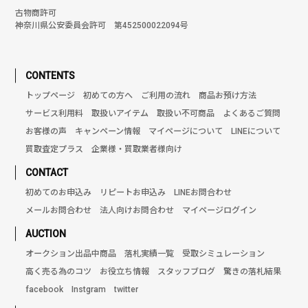
古物商許可
神奈川県公安委員会許可 第452500022094号
CONTENTS
トップページ
初めての方へ
ご利用の流れ
商品お預け方法
サービス利用料
取扱いアイテム
取扱い不可商品
よくあるご質問
お客様の声
キャンペーン情報
マイページについて
LINEについて
買取査定プラス
企業様・買取業者様向け
CONTACT
初めてのお申込み
リピートお申込み
LINEお問合わせ
メールお問合わせ
法人向けお問合わせ
マイページログイン
AUCTION
オークション出品中商品
落札実績一覧
受取シミュレーション
高く売る為のコツ
お役立ち情報
スタッフブログ
驚きの落札結果
facebook
Instgram
twitter