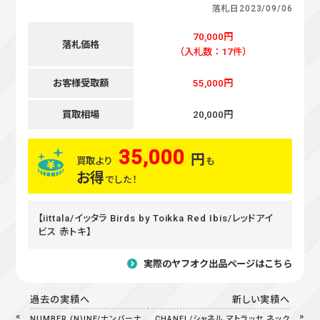
落札日
2023/09/06
70,000円
落札価格
（入札数：17件）
お客様受取額
55,000円
買取相場
20,000円
35,000
円
買取より
も
お得
でした！
【iittala/イッタラ Birds by Toikka Red Ibis/レッドアイ
ビス 赤トキ】
実際のヤフオク出品ページはこちら
過去の実績へ
新しい実績へ
NUMBER (N)INE/ナンバーナ
CHANEL/シャネル マトラッセ ネック