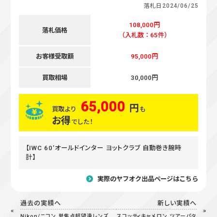
落札日
2024/06/25
108,000円
落札価格
（入札数：65件）
お客様受取額
95,000円
買取相場
30,000円
65,000
円
買取より
も
お得
でした！
【IWC 60’オールドインター ヨットクラブ 自動巻き腕時
計】
実際のヤフオク出品ページはこちら
過去の実績へ
新しい実績へ
Nikon/ニコン 単焦点超望遠レンズ
スコッティキャメロン ツアーパタ