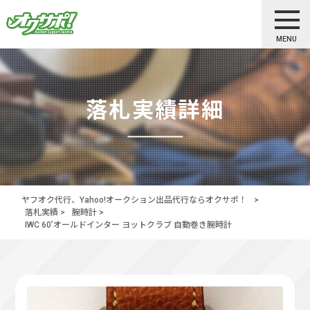
MENU
落札実績詳細
ヤフオク代行、Yahoo!オークション出品代行ならオクサポ！
>
落札実績
>
腕時計
>
IWC 60’オールドインター ヨットクラブ 自動巻き腕時計