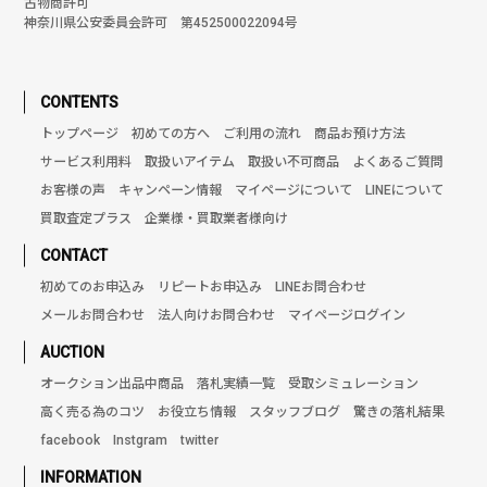
古物商許可
神奈川県公安委員会許可 第452500022094号
CONTENTS
トップページ
初めての方へ
ご利用の流れ
商品お預け方法
サービス利用料
取扱いアイテム
取扱い不可商品
よくあるご質問
お客様の声
キャンペーン情報
マイページについて
LINEについて
買取査定プラス
企業様・買取業者様向け
CONTACT
初めてのお申込み
リピートお申込み
LINEお問合わせ
メールお問合わせ
法人向けお問合わせ
マイページログイン
AUCTION
オークション出品中商品
落札実績一覧
受取シミュレーション
高く売る為のコツ
お役立ち情報
スタッフブログ
驚きの落札結果
facebook
Instgram
twitter
INFORMATION