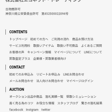
古物商許可
神奈川県公安委員会許可 第452500022094号
CONTENTS
トップページ
初めての方へ
ご利用の流れ
商品お預け方法
サービス利用料
取扱いアイテム
取扱い不可商品
よくあるご質問
お客様の声
キャンペーン情報
マイページについて
LINEについて
買取査定プラス
企業様・買取業者様向け
CONTACT
初めてのお申込み
リピートお申込み
LINEお問合わせ
メールお問合わせ
法人向けお問合わせ
マイページログイン
AUCTION
オークション出品中商品
落札実績一覧
受取シミュレーション
高く売る為のコツ
お役立ち情報
スタッフブログ
驚きの落札結果
facebook
Instgram
twitter