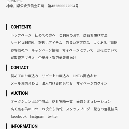
古物商許可
神奈川県公安委員会許可 第452500022094号
CONTENTS
トップページ
初めての方へ
ご利用の流れ
商品お預け方法
サービス利用料
取扱いアイテム
取扱い不可商品
よくあるご質問
お客様の声
キャンペーン情報
マイページについて
LINEについて
買取査定プラス
企業様・買取業者様向け
CONTACT
初めてのお申込み
リピートお申込み
LINEお問合わせ
メールお問合わせ
法人向けお問合わせ
マイページログイン
AUCTION
オークション出品中商品
落札実績一覧
受取シミュレーション
高く売る為のコツ
お役立ち情報
スタッフブログ
驚きの落札結果
facebook
Instgram
twitter
INFORMATION