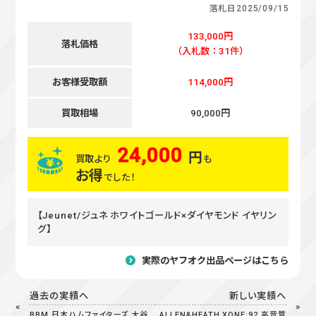
落札日
2025/09/15
133,000円
落札価格
（入札数：31件）
お客様受取額
114,000円
買取相場
90,000円
24,000
円
買取より
も
お得
でした！
【Jeunet/ジュネ ホワイトゴールド×ダイヤモンド イヤリン
グ】
実際のヤフオク出品ページはこちら
過去の実績へ
新しい実績へ
BBM 日本ハムファイターズ 大谷
ALLEN&HEATH XONE:92 高音質