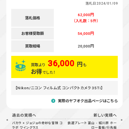
落札日
2024/01/09
62,000円
落札価格
（入札数：5件）
お客様受取額
56,000円
買取相場
20,000円
36,000
円
買取より
も
お得
でした！
【Nikon/ニコン フィルム式 コンパクトカメラ 35Ti】
実際のヤフオク出品ページはこちら
過去の実績へ
新しい実績へ
バカラ × ジョジョの奇妙な冒険 コ
鉄道プレート 富山 - 城川原 ホー
ラボ ワイングラス
ロー看板/行先板