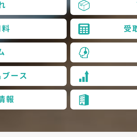
れ
用料
受
ム
品ブース
情報