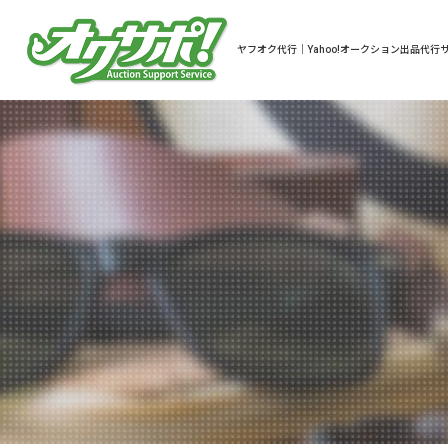
ヤフオク代行｜Yahoo!オークション出品代行サ