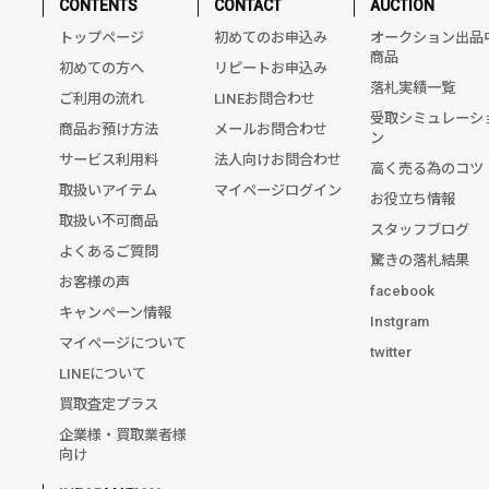
CONTENTS
CONTACT
AUCTION
トップページ
初めてのお申込み
オークション出品
商品
初めての方へ
リピートお申込み
落札実績一覧
ご利用の流れ
LINEお問合わせ
受取シミュレーシ
商品お預け方法
メールお問合わせ
ン
サービス利用料
法人向けお問合わせ
高く売る為のコツ
取扱いアイテム
マイページログイン
お役立ち情報
取扱い不可商品
スタッフブログ
よくあるご質問
驚きの落札結果
お客様の声
facebook
キャンペーン情報
Instgram
マイページについて
twitter
LINEについて
買取査定プラス
企業様・買取業者様
向け