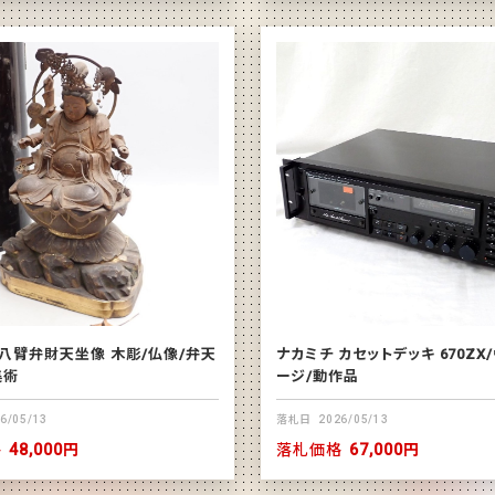
 八臂弁財天坐像 木彫/仏像/弁天
ナカミチ カセットデッキ 670ZX
美術
ージ/動作品
6/05/13
落札日
2026/05/13
格
48,000円
落札価格
67,000円