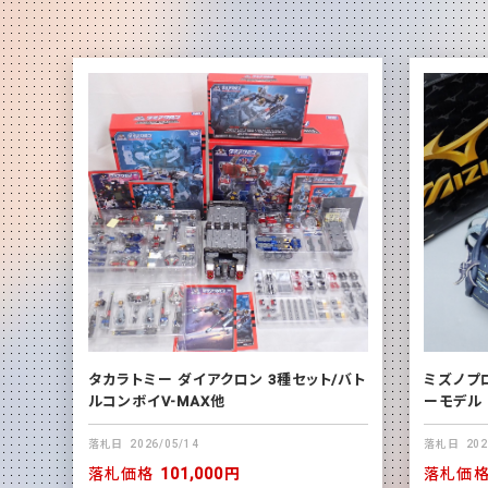
タカラトミー ダイアクロン 3種セット/バト
ミズノプ
ルコンボイV-MAX他
ーモデル
落札日
2026/05/14
落札日
202
落札価格
101,000円
落札価