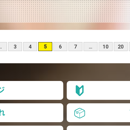
..
3
4
5
6
7
...
10
20
ジ
れ