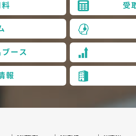
用料
受
ム
品ブース
情報