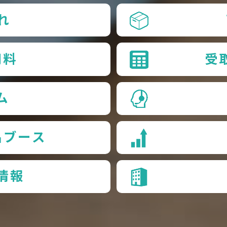
れ
用料
受
ム
品ブース
情報