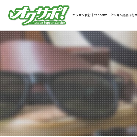
ヤフオク代行｜Yahoo!オークション出品代行サ