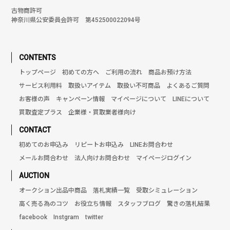
古物商許可
神奈川県公安委員会許可 第452500022094号
CONTENTS
トップページ
初めての方へ
ご利用の流れ
商品お預け方法
サービス利用料
取扱いアイテム
取扱い不可商品
よくあるご質問
お客様の声
キャンペーン情報
マイページについて
LINEについて
買取査定プラス
企業様・買取業者様向け
CONTACT
初めてのお申込み
リピートお申込み
LINEお問合わせ
メールお問合わせ
法人向けお問合わせ
マイページログイン
AUCTION
オークション出品中商品
落札実績一覧
受取シミュレーション
高く売る為のコツ
お役立ち情報
スタッフブログ
驚きの落札結果
facebook
Instgram
twitter