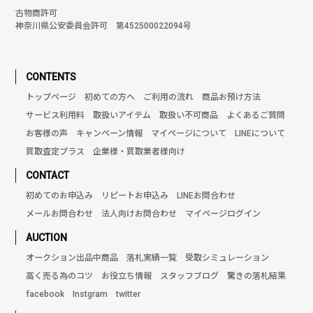
古物商許可
神奈川県公安委員会許可 第452500022094号
CONTENTS
トップページ
初めての方へ
ご利用の流れ
商品お預け方法
サービス利用料
取扱いアイテム
取扱い不可商品
よくあるご質問
お客様の声
キャンペーン情報
マイページについて
LINEについて
買取査定プラス
企業様・買取業者様向け
CONTACT
初めてのお申込み
リピートお申込み
LINEお問合わせ
メールお問合わせ
法人向けお問合わせ
マイページログイン
AUCTION
オークション出品中商品
落札実績一覧
受取シミュレーション
高く売る為のコツ
お役立ち情報
スタッフブログ
驚きの落札結果
facebook
Instgram
twitter