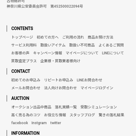
古物商許可
神奈川県公安委員会許可 第452500022094号
CONTENTS
トップページ
初めての方へ
ご利用の流れ
商品お預け方法
サービス利用料
取扱いアイテム
取扱い不可商品
よくあるご質問
お客様の声
キャンペーン情報
マイページについて
LINEについて
買取査定プラス
企業様・買取業者様向け
CONTACT
初めてのお申込み
リピートお申込み
LINEお問合わせ
メールお問合わせ
法人向けお問合わせ
マイページログイン
AUCTION
オークション出品中商品
落札実績一覧
受取シミュレーション
高く売る為のコツ
お役立ち情報
スタッフブログ
驚きの落札結果
facebook
Instgram
twitter
INFORMATION