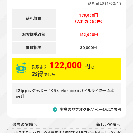
落札日
2024/02/13
178,000円
落札価格
（入札数：52件）
お客様受取額
152,000円
買取相場
30,000円
122,000
円
買取より
も
お得
でした！
【Zippo/ジッポー 1994 Marlboro オイルライター 3点
set】
実際のヤフオク出品ページはこちら
過去の実績へ
新しい実績へ
クリスチアーノ・ロナウド 直筆サ
SWEET ORR/スイートオール 40's ダ