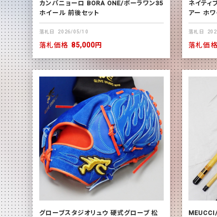
カンパニョーロ BORA ONE/ボーラワン35
ネイティブ
ホイール 前後セット
アー ホ
落札日
2026/05/10
落札日
202
落札価格
85,000円
落札価
グローブスタジオリュウ 硬式グローブ 松
MEUCC