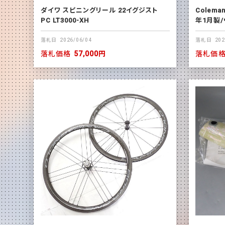
ダイワ スピニングリール 22イグジスト
Colema
PC LT3000-XH
年1月製
落札日
2026/06/04
落札日
202
落札価格
57,000円
落札価