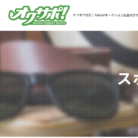
ヤフオク代行｜Yahoo!オークション出品代行サ
ス