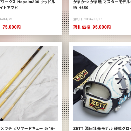
ワークス Napalm300 ウッドル
がまかつ がま磯 マスターモデル
ワイトアワビ
柄 H650
6/04/23
落札日
2026/03/05
格
75,000円
落札価格
95,000円
I/メウチ ビリヤードキュー 5/16-
ZETT 源田壮亮モデル 硬式グロ