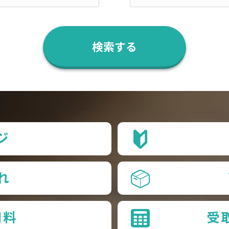
ジ
れ
用料
受