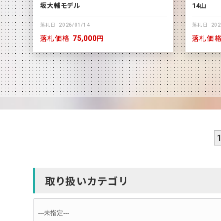
坂大輔モデル
14山
落札日
2026/01/14
落札日
202
落札価格
75,000円
落札価
1
取り扱いカテゴリ