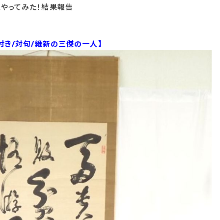
スやってみた！結果報告
付き/対句/維新の三傑の一人】