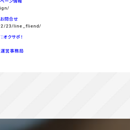
ンペーン情報
ign/
でお問合せ
12/23/line_fliend/
：オクサポ！
ス運営事務局