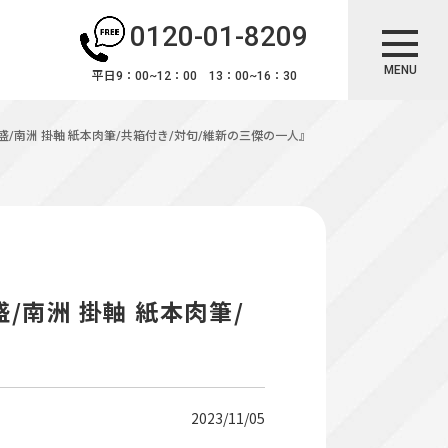
0120-01-8209
MENU
平日9：00~12：00 13：00~16：30
盛/南洲 掛軸 紙本肉筆/共箱付き/対句/維新の三傑の一人』
/南洲 掛軸 紙本肉筆/
2023/11/05