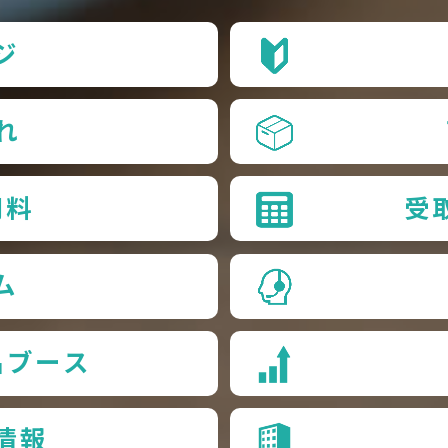
ジ
れ
用料
受
ム
品ブース
情報