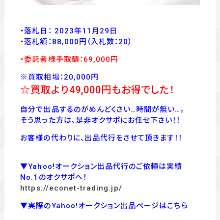
・落札日： 2023年11月29日
・落
札額：88,000
円
（入札数：20
）
・委託者様手取額：69
,00
0
円
※買取相場：20,000円
☆買取より49,000
円もお得でした！
自分で出品するのがめんどくさい…時間が無い…。
そう思った方は、是非オクサポにお任せ下さい！！
お客様の代わりに、出品代行をさせて頂きます！！
▼Yahoo!オークション出品代行のご依頼は実績
No.1のオクサポへ！
https://econet-trading.jp/
▼実際のYahoo!オークション出品ページはこちら