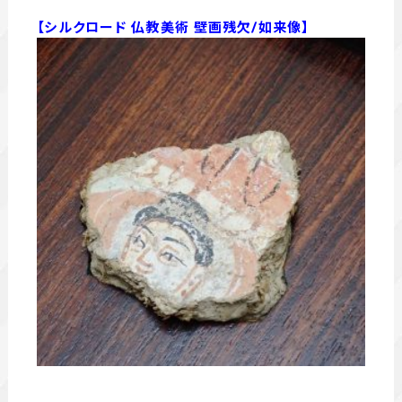
【シルクロード 仏教美術 壁画残欠/如来像】