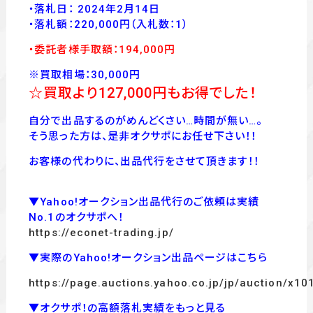
・落札日： 2024年2月14日
・落
札額：220,000
円
（入札数：1
）
・委託者様手取額：194
,00
0
円
※買取相場：30,000円
☆買取より127,000
円もお得でした！
自分で出品するのがめんどくさい…時間が無い…。
そう思った方は、是非オクサポにお任せ下さい！！
お客様の代わりに、出品代行をさせて頂きます！！
▼Yahoo!オークション出品代行のご依頼は実績
No.1のオクサポへ！
https://econet-trading.jp/
▼実際のYahoo!オークション出品ページはこちら
https://page.auctions.yahoo.co.jp/jp/auction/x1
▼オクサポ！の高額落札実績をもっと見る