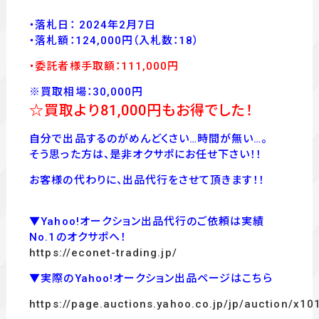
・落札日： 2024年2月7日
・落
札額：124,000
円
（入札数：18
）
・委託者様手取額：111
,00
0
円
※買取相場：30,000円
☆買取より81,000
円もお得でした！
自分で出品するのがめんどくさい…時間が無い…。
そう思った方は、是非オクサポにお任せ下さい！！
お客様の代わりに、出品代行をさせて頂きます！！
▼Yahoo!オークション出品代行のご依頼は実績
No.1のオクサポへ！
https://econet-trading.jp/
▼実際のYahoo!オークション出品ページはこちら
https://page.auctions.yahoo.co.jp/jp/auction/x1