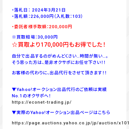
・落札日： 2024年3月21日
・落
札額：226,000
円
（入札数：103
）
・委託者様手取額：200
,00
0
円
※買取相場：30,000円
☆買取より170,000
円もお得でした！
自分で出品するのがめんどくさい…時間が無い…。
そう思った方は、是非オクサポにお任せ下さい！！
お客様の代わりに、出品代行をさせて頂きます！！
▼Yahoo!オークション出品代行のご依頼は実績
No.1のオクサポへ！
https://econet-trading.jp/
▼実際のYahoo!オークション出品ページはこちら
https://page.auctions.yahoo.co.jp/jp/auction/x1