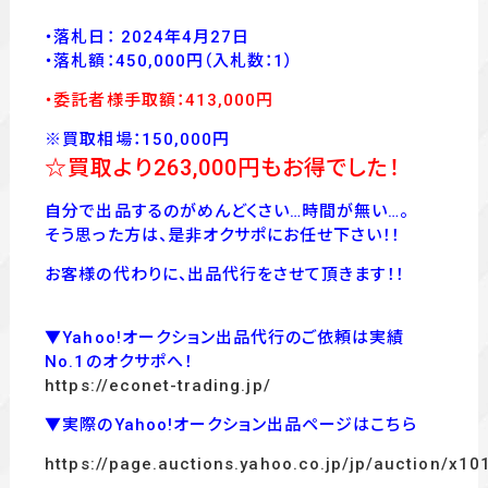
・落札日： 2024年4月27日
・落
札額：450,000
円
（入札数：1
）
・委託者様手取額：413
,00
0
円
※買取相場：150,000円
☆買取より263,000
円もお得でした！
自分で出品するのがめんどくさい…時間が無い…。
そう思った方は、是非オクサポにお任せ下さい！！
お客様の代わりに、出品代行をさせて頂きます！！
▼Yahoo!オークション出品代行のご依頼は実績
No.1のオクサポへ！
https://econet-trading.jp/
▼実際のYahoo!オークション出品ページはこちら
https://page.auctions.yahoo.co.jp/jp/auction/x1