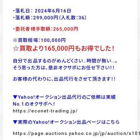
・落札日： 2024年6月16日
・落
札額：299,000
円
（入札数：36
）
・委託者様手取額：265
,00
0
円
※買取相場：100,000円
☆買取より165,000
円もお得でした！
自分で出品するのがめんどくさい…時間が無い…。
そう思った方は、是非オクサポにお任せ下さい！！
お客様の代わりに、出品代行をさせて頂きます！！
▼Yahoo!オークション出品代行のご依頼は実績
No.1のオクサポへ！
https://econet-trading.jp/
▼実際のYahoo!オークション出品ページはこちら
https://page.auctions.yahoo.co.jp/jp/auction/x1