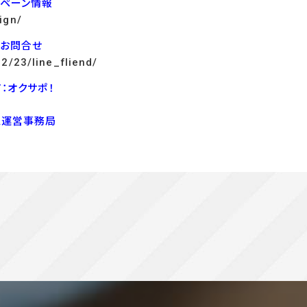
ンペーン情報
ign/
でお問合せ
12/23/line_fliend/
：オクサポ！
ス運営事務局