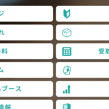
ジ
れ
用料
受
ム
品ブース
情報