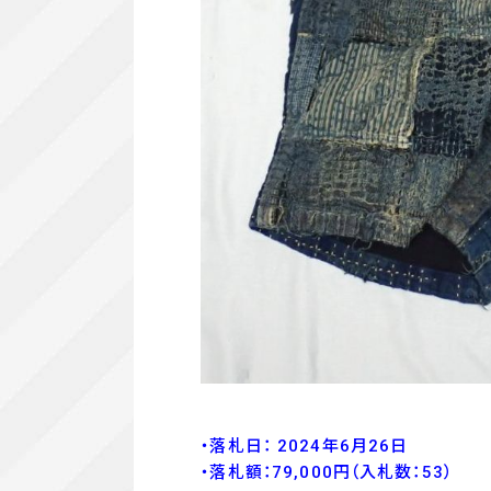
・落札日： 2024年6月26日
・落
札額：79,000
円
（入札数：53
）