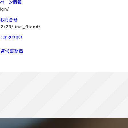
ンペーン情報
ign/
でお問合せ
12/23/line_fliend/
：オクサポ！
ス運営事務局