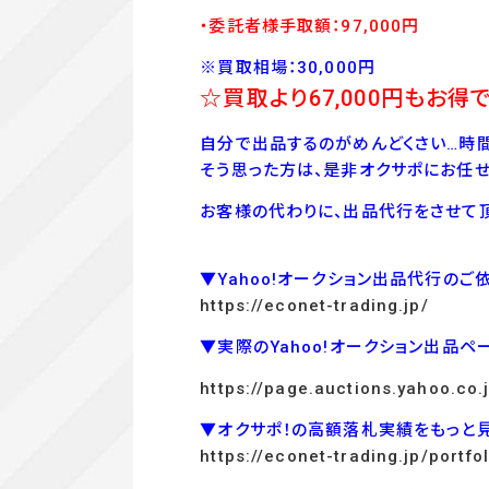
・委託者様手取額：97
,00
0
円
※買取相場：30,000円
☆買取より67,000
円もお得で
自分で出品するのがめんどくさい…時間
そう思った方は、是非オクサポにお任せ
お客様の代わりに、出品代行をさせて頂
▼Yahoo!オークション出品代行のご
https://econet-trading.jp/
▼実際のYahoo!オークション出品ペ
https://page.auctions.yahoo.co
▼オクサポ！の高額落札実績をもっと
https://econet-trading.jp/portfol