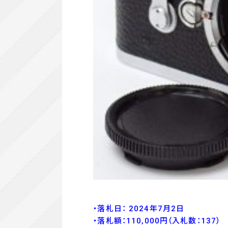
・落札日： 2024年7月2日
・落
札額：110,000
円
（入札数：137
）