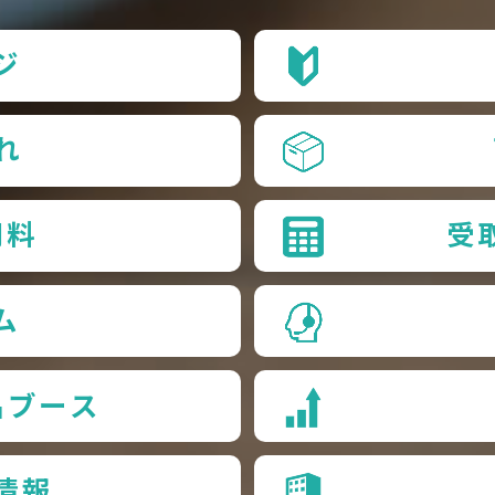
ジ
れ
用料
受
ム
品ブース
情報