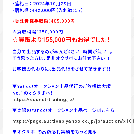
・落札日： 2024年10月29日
・落
札額：442,000
円
（入札数：57
）
・委託者様手取額：405
,00
0
円
※買取相場：250,000円
☆買取より155,000
円もお得でした！
自分で出品するのがめんどくさい…時間が無い…。
そう思った方は、是非オクサポにお任せ下さい！！
お客様の代わりに、出品代行をさせて頂きます！！
▼Yahoo!オークション出品代行のご依頼は実績
No.1のオクサポへ！
https://econet-trading.jp/
▼実際のYahoo!オークション出品ページはこちら
https://page.auctions.yahoo.co.jp/jp/auction/x1
▼オクサポ！の高額落札実績をもっと見る