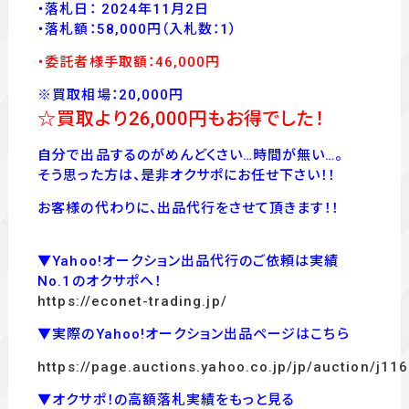
・落札日： 2024年11月2日
・落
札額：58,000
円
（入札数：1
）
・委託者様手取額：46
,00
0
円
※買取相場：20,000円
☆買取より26,000
円もお得でした！
自分で出品するのがめんどくさい…時間が無い…。
そう思った方は、是非オクサポにお任せ下さい！！
お客様の代わりに、出品代行をさせて頂きます！！
▼Yahoo!オークション出品代行のご依頼は実績
No.1のオクサポへ！
https://econet-trading.jp/
▼実際のYahoo!オークション出品ページはこちら
https://page.auctions.yahoo.co.jp/jp/auction/j1
▼オクサポ！の高額落札実績をもっと見る