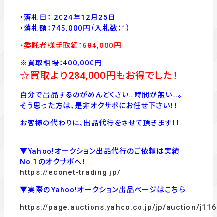
・落札日： 2024年12月25日
・落
札額：745,000
円
（入札数：1
）
・委託者様手取額：684
,00
0
円
※買取相場：400,000円
☆買取より284,000
円もお得でした！
自分で出品するのがめんどくさい…時間が無い…。
そう思った方は、是非オクサポにお任せ下さい！！
お客様の代わりに、出品代行をさせて頂きます！！
▼Yahoo!オークション出品代行のご依頼は実績
No.1のオクサポへ！
https://econet-trading.jp/
▼実際のYahoo!オークション出品ページはこちら
https://page.auctions.yahoo.co.jp/jp/auction/j1