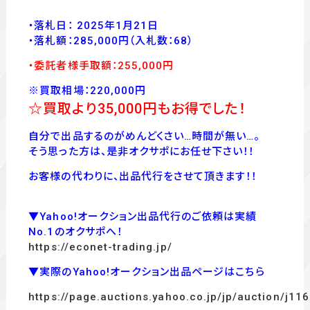
・落札日： 2025年1月21日
・落
札額：285,000
円
（入札数：68
）
・委託者様手取額：255
,00
0
円
※買取相場：220,000円
☆買取より35,000
円もお得でした！
自分で出品するのがめんどくさい…時間が無い…。
そう思った方は、是非オクサポにお任せ下さい！！
お客様の代わりに、出品代行をさせて頂きます！！
▼Yahoo!オークション出品代行のご依頼は実績
No.1のオクサポへ！
https://econet-trading.jp/
▼実際のYahoo!オークション出品ページはこちら
https://page.auctions.yahoo.co.jp/jp/auction/j1