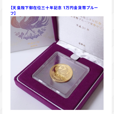
【天皇陛下御在位三十年記念 1万円金貨幣プルー
フ】