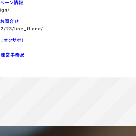
ンペーン情報
ign/
でお問合せ
12/23/line_fliend/
：オクサポ！
ス運営事務局