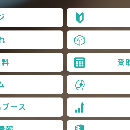
ジ
れ
用料
受
ム
品ブース
情報