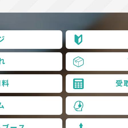
ジ
れ
用料
受
ム
品ブース