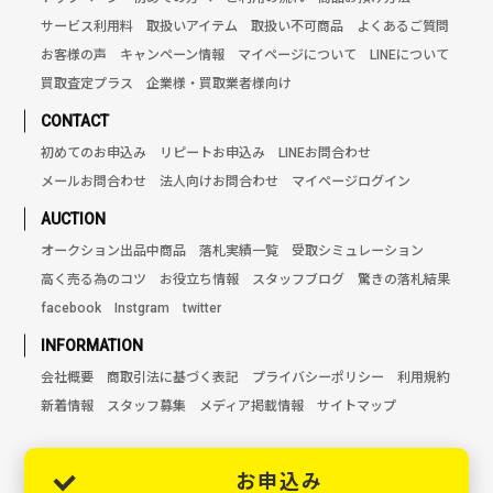
サービス利用料
取扱いアイテム
取扱い不可商品
よくあるご質問
お客様の声
キャンペーン情報
マイページについて
LINEについて
買取査定プラス
企業様・買取業者様向け
CONTACT
初めてのお申込み
リピートお申込み
LINEお問合わせ
メールお問合わせ
法人向けお問合わせ
マイページログイン
AUCTION
オークション出品中商品
落札実績一覧
受取シミュレーション
高く売る為のコツ
お役立ち情報
スタッフブログ
驚きの落札結果
facebook
Instgram
twitter
INFORMATION
会社概要
商取引法に基づく表記
プライバシーポリシー
利用規約
新着情報
スタッフ募集
メディア掲載情報
サイトマップ
お申込み