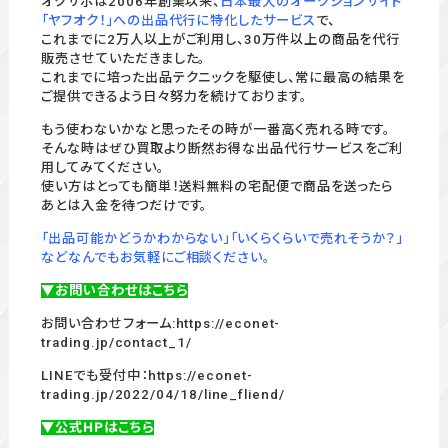
オクサポは2006年創業以来、
日本最大のオークションサイト
「ヤフオク！」への出品代行に特化したサービス
で、
これまでに2万人以上がご利用し、30万件以上の商品を代行
販売させていただきました。
これまでに培った出品テクニックを駆使し、常に最高の結果を
ご提供できるよう日々努力を続けております。
もう使わないかなと思ったその時が一番高く売れる時です。
そんな時はぜひ買取より断然お得な出品代行サービスをご利
用してみてください。
使い方はとっても簡単！送料無料の宅配便で商品を送ったら
あとは入金を待つだけです。
「出品可能かどうかわからない」「いくらくらいで売れそうか？」
などなんでもお気軽にご相談ください。
▼お問い合わせはこちら
お問い合わせフォーム:
https://econet-
trading.jp/contact_1/
LINEでも受付中：
https://econet-
trading.jp/2022/04/18/line_fliend/
▼公式HPはこちら