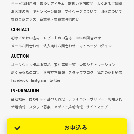
サービス利用料
取扱いアイテム
取扱い不可商品
よくあるご質問
お客様の声
キャンペーン情報
マイページについて
LINEについて
買取査定プラス
企業様・買取業者様向け
CONTACT
初めてのお申込み
リピートお申込み
LINEお問合わせ
メールお問合わせ
法人向けお問合わせ
マイページログイン
AUCTION
オークション出品中商品
落札実績一覧
受取シミュレーション
高く売る為のコツ
お役立ち情報
スタッフブログ
驚きの落札結果
facebook
Instgram
twitter
INFORMATION
会社概要
商取引法に基づく表記
プライバシーポリシー
利用規約
新着情報
スタッフ募集
メディア掲載情報
サイトマップ
お申込み