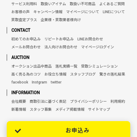
サービス利用料
取扱いアイテム
取扱い不可商品
よくあるご質問
お客様の声
キャンペーン情報
マイページについて
LINEについて
買取査定プラス
企業様・買取業者様向け
CONTACT
初めてのお申込み
リピートお申込み
LINEお問合わせ
メールお問合わせ
法人向けお問合わせ
マイページログイン
AUCTION
オークション出品中商品
落札実績一覧
受取シミュレーション
高く売る為のコツ
お役立ち情報
スタッフブログ
驚きの落札結果
facebook
Instgram
twitter
INFORMATION
会社概要
商取引法に基づく表記
プライバシーポリシー
利用規約
新着情報
スタッフ募集
メディア掲載情報
サイトマップ
お申込み