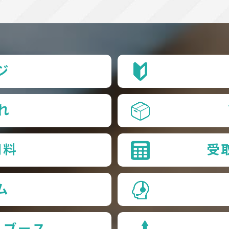
ジ
れ
用料
受
ム
品ブース