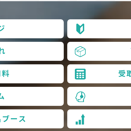
ジ
れ
用料
受
ム
品ブース