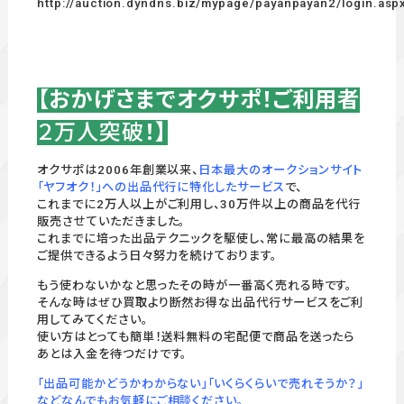
http://auction.dyndns.biz/mypage/payanpayan2/login.asp
【おかげさまでオクサポ！ご利用者
２万人突破
！】
オクサポは2006年創業以来、
日本最大のオークションサイト
「ヤフオク！」への出品代行に特化したサービス
で、
これまでに2万人以上がご利用し、30万件以上の商品を代行
販売させていただきました。
これまでに培った出品テクニックを駆使し、常に最高の結果を
ご提供できるよう日々努力を続けております。
もう使わないかなと思ったその時が一番高く売れる時です。
そんな時はぜひ買取より断然お得な出品代行サービスをご利
用してみてください。
使い方はとっても簡単！送料無料の宅配便で商品を送ったら
あとは入金を待つだけです。
「出品可能かどうかわからない」「いくらくらいで売れそうか？」
などなんでもお気軽にご相談ください。