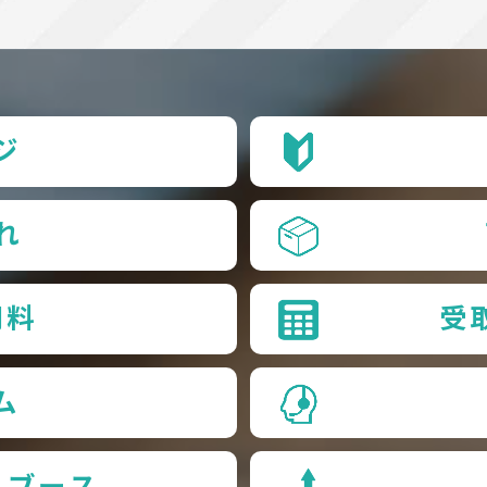
ジ
れ
用料
受
ム
品ブース