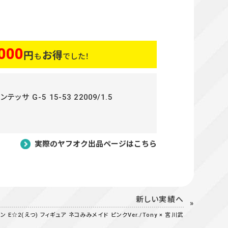
000
円
お得
も
でした！
ッサ G-5 15-53 22009/1.5
実際のヤフオク出品ページはこちら
新しい実績へ
 E☆2(えつ) フィギュア ネコみみメイド ピンクVer./Tony × 宮川武