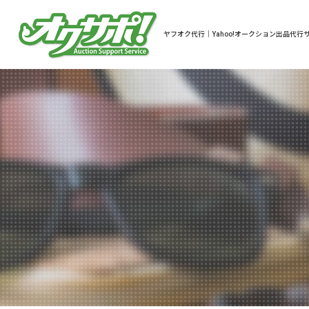
ヤフオク代行｜Yahoo!オークション出品代行サ