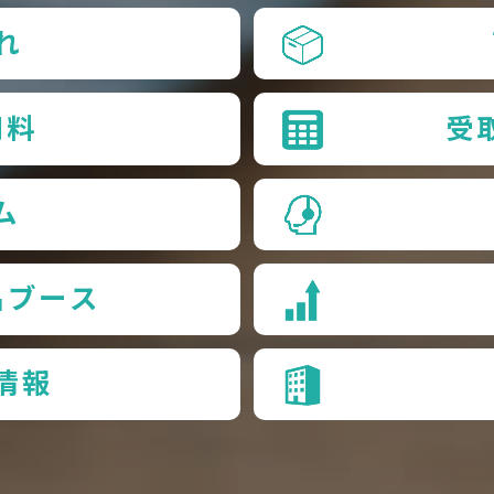
れ
用料
受
ム
品ブース
情報