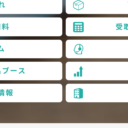
れ
用料
受
ム
品ブース
情報