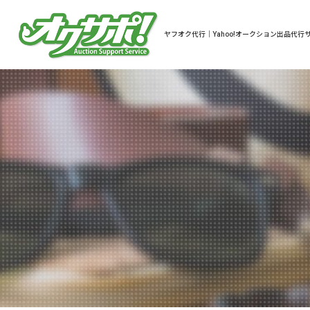
ヤフオク代行｜Yahoo!オークション出品代行サ