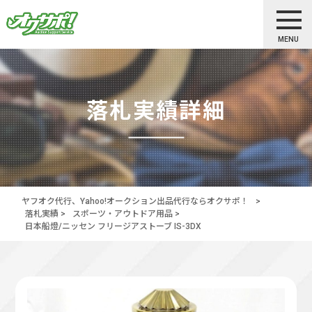
MENU
落札実績詳細
ヤフオク代行、Yahoo!オークション出品代行ならオクサポ！
>
落札実績
>
スポーツ・アウトドア用品
>
日本船燈/ニッセン フリージアストーブ IS-3DX