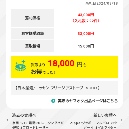
落札日
2024/03/18
43,000円
落札価格
（入札数：22件）
お客様受取額
33,000円
買取相場
15,000円
18,000
円
買取より
も
お得
でした！
【日本船燈/ニッセン フリージアストーブ IS-3DX】
実際のヤフオク出品ページはこちら
過去の実績へ
新しい実績へ
京商 1/10 電動RC レーシングバギー
Zippo/ジッポー マルボロ カウ
4WDオフロードレーサー
ボーイ オイルライター