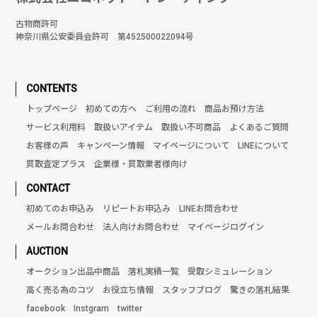
古物商許可
神奈川県公安委員会許可 第452500022094号
CONTENTS
トップページ
初めての方へ
ご利用の流れ
商品お預け方法
サービス利用料
取扱いアイテム
取扱い不可商品
よくあるご質問
お客様の声
キャンペーン情報
マイページについて
LINEについて
買取査定プラス
企業様・買取業者様向け
CONTACT
初めてのお申込み
リピートお申込み
LINEお問合わせ
メールお問合わせ
法人向けお問合わせ
マイページログイン
AUCTION
オークション出品中商品
落札実績一覧
受取シミュレーション
高く売る為のコツ
お役立ち情報
スタッフブログ
驚きの落札結果
facebook
Instgram
twitter